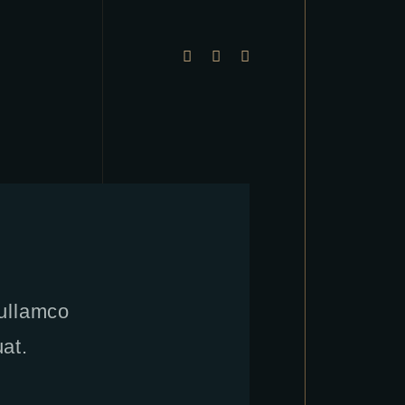
 ullamco
at.