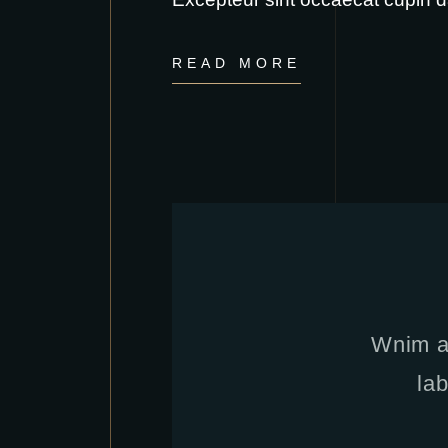
READ MORE
Wnim ad
la