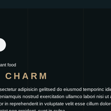
ant food
L CHARM
sectetur adipisicin gelitsed do eiusmod temporinc id
eniamquis nostrud exercitation ullamco labori nisi u
 in reprehenderit in voluptate velit esse cillum dolore
atat non proident, sunt in culpa