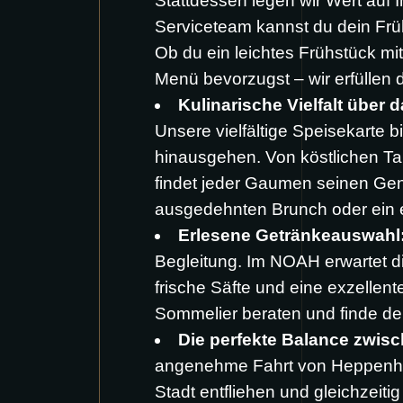
Stattdessen legen wir Wert auf 
Serviceteam kannst du dein Fr
Ob du ein leichtes Frühstück mi
Menü bevorzugst – wir erfüllen
Kulinarische Vielfalt über 
Unsere vielfältige Speisekarte b
hinausgehen. Von köstlichen Tap
findet jeder Gaumen seinen Gen
ausgedehnten Brunch oder ein 
Erlesene Getränkeauswahl
Begleitung. Im NOAH erwartet di
frische Säfte und eine exzellen
Sommelier beraten und finde de
Die perfekte Balance zwi
angenehme Fahrt von Heppenheim
Stadt entfliehen und gleichzei