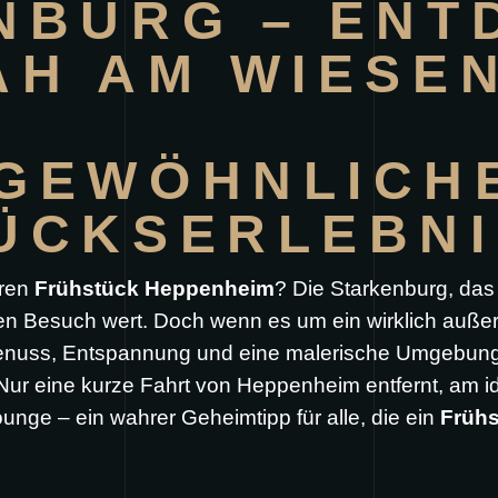
NBURG – ENT
AH AM WIESE
EWÖHNLICHES
CKSERLEBNI
eren
Frühstück Heppenheim
? Die Starkenburg, das
nen Besuch wert. Doch wenn es um ein wirklich auß
enuss, Entspannung und eine malerische Umgebung ve
Nur eine kurze Fahrt von Heppenheim entfernt, am i
nge – ein wahrer Geheimtipp für alle, die ein
Früh