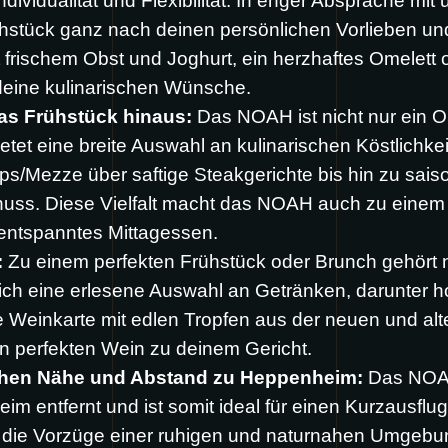
Individualität und Flexibilität. In enger Absprache 
ühstück ganz nach deinen persönlichen Vorlieben 
t frischem Obst und Joghurt, ein herzhaftes Omelett
 deine kulinarischen Wünsche.
das Frühstück hinaus:
Das NOAH ist nicht nur ein Ort
ietet eine breite Auswahl an kulinarischen Köstlichke
s/Mezze über saftige Steakgerichte bis hin zu saiso
uss. Diese Vielfalt macht das NOAH auch zu einem i
entspanntes Mittagessen.
:
Zu einem perfekten Frühstück oder Brunch gehört 
ch eine erlesene Auswahl an Getränken, darunter ho
te Weinkarte mit edlen Tropfen aus der neuen und al
n perfekten Wein zu deinem Gericht.
schen Nähe und Abstand zu Heppenheim:
Das NOAH 
 entfernt und ist somit ideal für einen Kurzausflu
tig die Vorzüge einer ruhigen und naturnahen Umgebu