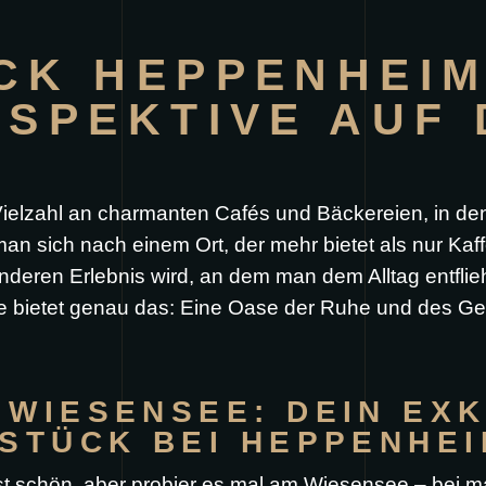
CK HEPPENHEIM
RSPEKTIVE AUF
ielzahl an charmanten Cafés und Bäckereien, in dene
 sich nach einem Ort, der mehr bietet als nur Kaff
eren Erlebnis wird, an dem man dem Alltag entfli
ietet genau das: Eine Oase der Ruhe und des Genu
 WIESENSEE: DEIN EXK
HSTÜCK BEI HEPPENHEI
 schön, aber probier es mal am Wiesensee – bei mal