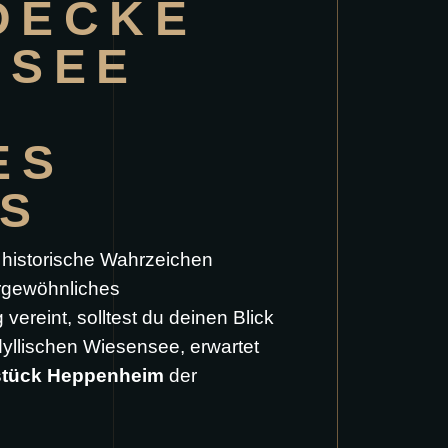
DECKE
NSEE
 F
S
 historische Wahrzeichen
ergewöhnliches
reint, solltest du deinen Blick
dyllischen Wiesensee, erwartet
stück Heppenheim
der